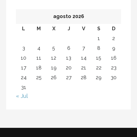
ó
agosto 2026
n
L
M
X
J
V
S
D
d
1
2
e
3
4
5
6
7
8
9
e
10
11
12
13
14
15
16
n
17
18
19
20
21
22
23
t
24
25
26
27
28
29
30
31
r
« Jul
a
d
a