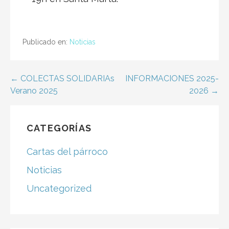
Publicado en:
Noticias
← COLECTAS SOLIDARIAs
INFORMACIONES 2025-
N
Verano 2025
2026 →
a
v
CATEGORÍAS
e
Cartas del párroco
g
Noticias
a
Uncategorized
c
i