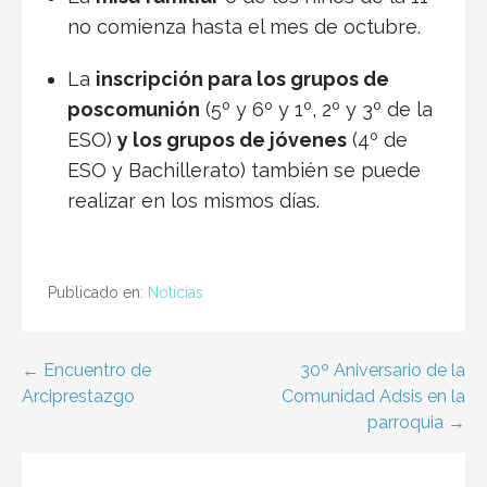
no comienza hasta el mes de octubre.
La
inscripción para los grupos de
poscomunión
(5º y 6º y 1º, 2º y 3º de la
ESO)
y los grupos de jóvenes
(4º de
ESO y Bachillerato) también se puede
realizar en los mismos días.
Publicado en:
Noticias
← Encuentro de
30º Aniversario de la
N
Arciprestazgo
Comunidad Adsis en la
a
parroquia →
v