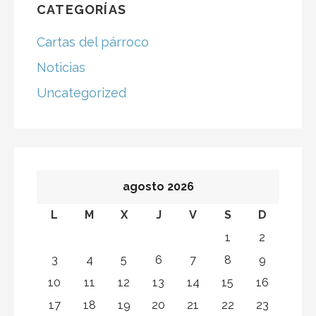
e
CATEGORÍAS
g
Cartas del párroco
a
Noticias
c
Uncategorized
i
ó
n
agosto 2026
d
L
M
X
J
V
S
D
e
1
2
e
3
4
5
6
7
8
9
n
10
11
12
13
14
15
16
17
18
19
20
21
22
23
t