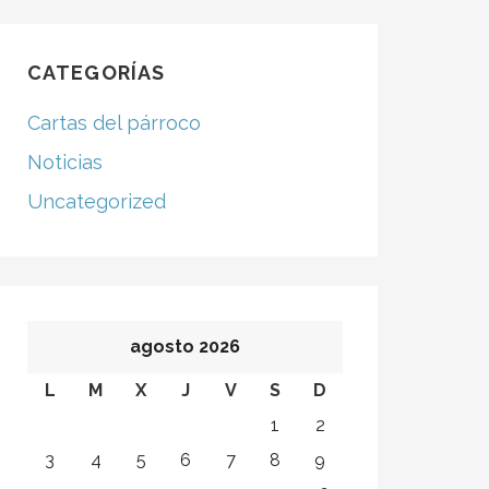
CATEGORÍAS
Cartas del párroco
Noticias
Uncategorized
agosto 2026
L
M
X
J
V
S
D
1
2
3
4
5
6
7
8
9